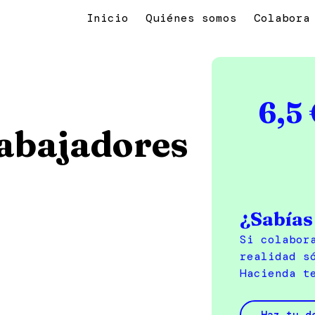
Inicio
Quiénes somos
Colabora
6,5
rabajadores
¿Sabías 
Si colabor
realidad s
Hacienda t
Haz tu d