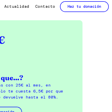
Actualidad
Contacto
Haz tu donación
€
que...?
as con 25€ al mes, en
ólo te cuesta 6,5€ por que
e devuelve hasta el 80%.
onación