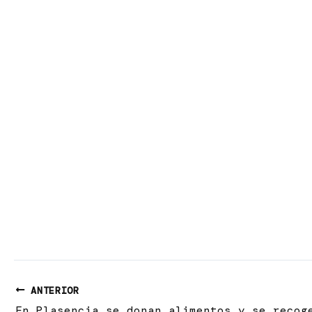
¡Gracias!
16 de enero de 2025
|
Cáceres
Gracias al Centro de Formaci
Noticia
16 de enero de 2025
|
Cáceres
Estamos repartiendo 15.540 k
16 de enero de 2025
|
Cáceres
ANTERIOR