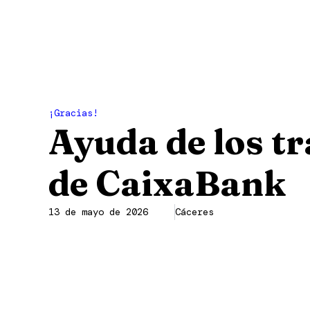
Ir
al
contenido
¡Gracias!
Ayuda de los t
de CaixaBank
13 de mayo de 2026
Cáceres