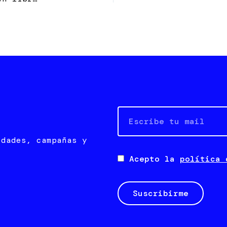
Email
edades, campañas y
Acepto la
política 
Suscribirme