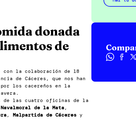
 comida donada
Alimentos de
Compar
o con la colaboración de 18
incia de Cáceres, que nos han
 por los cacereños en la
mavera.
 de las cuatro oficinas de la
,
Navalmoral de la Mata
,
era
,
Malpartida de Cáceres
y