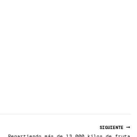
 la entrega de alimentos
 de Lepe (Huelva)
SIGUIENTE
Repartiendo más de 13.000 kilos de fruta