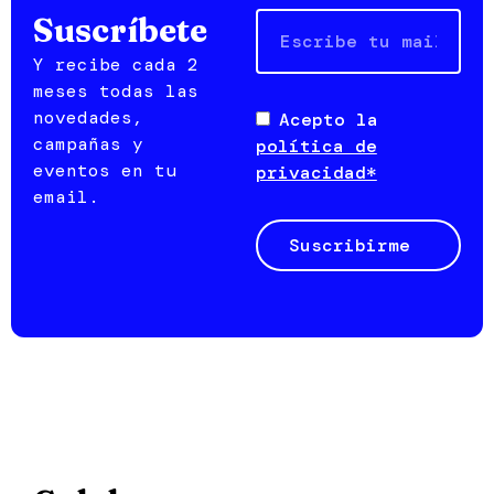
Email
Suscríbete
Y recibe cada 2
meses todas las
novedades,
Acepto la
campañas y
política de
eventos en tu
privacidad*
email.
Suscribirme