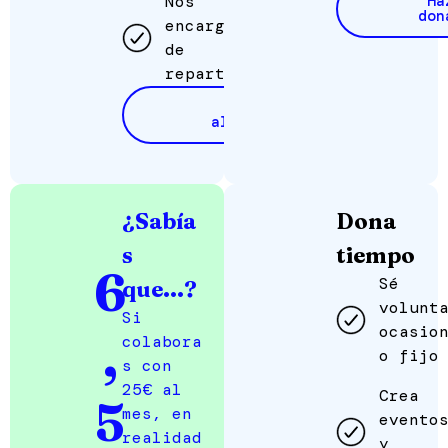
Nos
Ha
don
encargamos
de
repartirlos
Dar
alimentos
¿Sabía
Dona
s
tiempo
6
Sé
que...?
volunt
Si
ocasio
,
colabora
o fijo
s con
25€ al
Crea
5
mes, en
evento
realidad
y