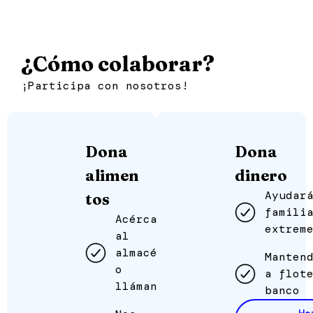
¿Cómo colaborar?
¡Participa con nosotros!
Dona
Dona
alimen
dinero
Ayudar
tos
famili
Acércate
extrem
al
almacén
Manten
o
a flot
llámanos
banco