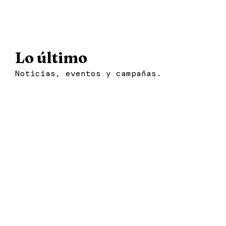
Lo último
Noticias, eventos y campañas.
Noticia
En Plasencia se donan
alimentos y se recogen libros
Noticia
23 de abril de 2026
|
Cáceres
Repartiendo 16.568 kilos de