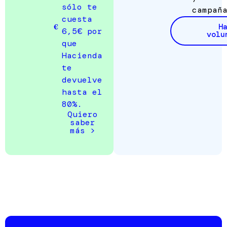
sólo te
campañ
cuesta
H
€
6,5€ por
volu
que
Hacienda
te
devuelve
hasta el
80%.
Quiero
saber
más >