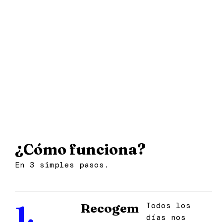
alimentos, almacenarlos y
distribuirlos equitativamente entre
las asociaciones en base a sus
necesidades y el número de
acogidos de cada una de ellas.
¿Cómo funciona?
En 3 simples pasos.
1.
Todos los
Recogem
días nos