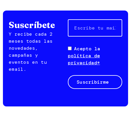
Email
Suscríbete
Y recibe cada 2
meses todas las
novedades,
Acepto la
campañas y
política de
eventos en tu
privacidad*
email.
Suscribirme