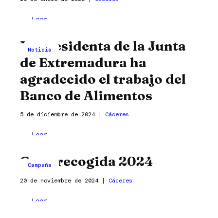
y
Colaboramos
Leer
ciruelas
con
entrada »
de
La presidenta de la Junta
la
Pueblonuevo
Noticia
Diputación
de Extremadura ha
de
agradecido el trabajo del
Cáceres
para
Banco de Alimentos
ayudar
a
5 de diciembre de 2024
|
Cáceres
los
La
Leer
damnificados
presidenta
entrada »
por
Gran recogida 2024
de
la
Campaña
la
dana
20 de noviembre de 2024
|
Cáceres
Junta
de
Gran
Leer
Extremadura
recogida
entrada »
ha