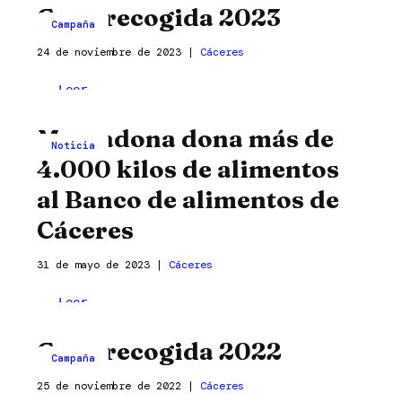
Gran recogida 2023
2024
agradecido
Campaña
el
24 de noviembre de 2023
|
Cáceres
trabajo
del
Gran
Leer
Banco
recogida
entrada »
de
Mercadona dona más de
2023
Noticia
Alimentos
4.000 kilos de alimentos
al Banco de alimentos de
Cáceres
31 de mayo de 2023
|
Cáceres
Mercadona
Leer
dona
entrada »
Gran recogida 2022
más
Campaña
de
25 de noviembre de 2022
|
Cáceres
4.000