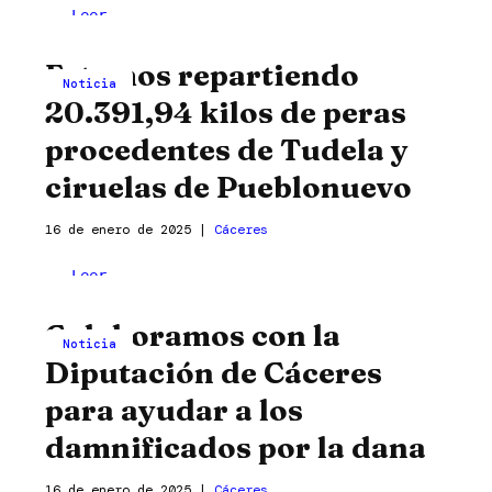
Gracias
Leer
al
entrada »
Estamos repartiendo
Centro
Noticia
de
20.391,94 kilos de peras
Formación
procedentes de Tudela y
para
el
ciruelas de Pueblonuevo
Empleo
de
16 de enero de 2025
|
Cáceres
Cáceres
Estamos
Leer
por
repartiendo
entrada »
la
Colaboramos con la
20.391,94
entrega
Noticia
kilos
de
Diputación de Cáceres
de
alimentos
para ayudar a los
peras
procedentes
damnificados por la dana
de
Tudela
16 de enero de 2025
|
Cáceres