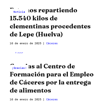
Estamos repartiendo
Noticia
15.540 kilos de
clementinas procedentes
de Lepe (Huelva)
16 de enero de 2025
|
Cáceres
Estamos
Leer
repartiendo
entrada »
Gracias al Centro de
15.540
¡Gracias!
kilos
Formación para el Empleo
de
de Cáceres por la entrega
clementinas
procedentes
de alimentos
de
Lepe
16 de enero de 2025
|
Cáceres
(Huelva)